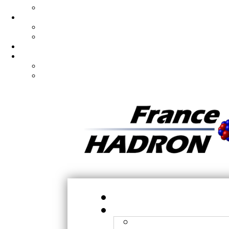
Préparer son expérience
Comités
Organisation
Contacts
Ph.D/Postdoc
Articles
Publications
Brevets publiés
Ac
Orsay - CPO