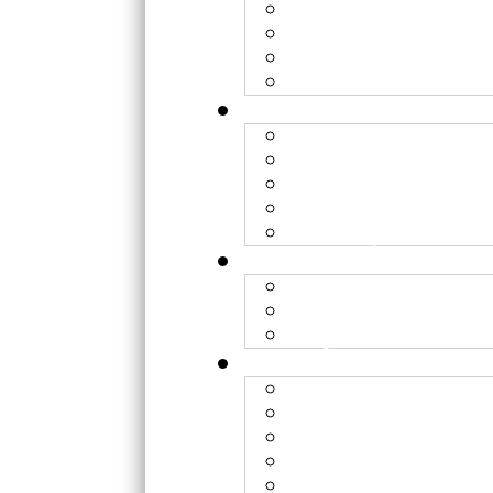
Lyon - FHARA
Caen - ARCHADE
Nice - CAL
Toulouse - Périclès
Hadronthérapie
WP1 – Recherches c
WP2 – Optimisation
WP3 – Radiobiologi
WP4 - Optimisation 
Institutions
Equipes de recherc
Projets transverses
RESPLANDIR
Hadrons
Rayons X
Soumission des pro
Préparer son expér