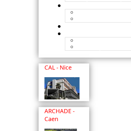
Organisation
Contacts
Publications
Brevets publiés
CAL - Nice
ARCHADE -
Caen