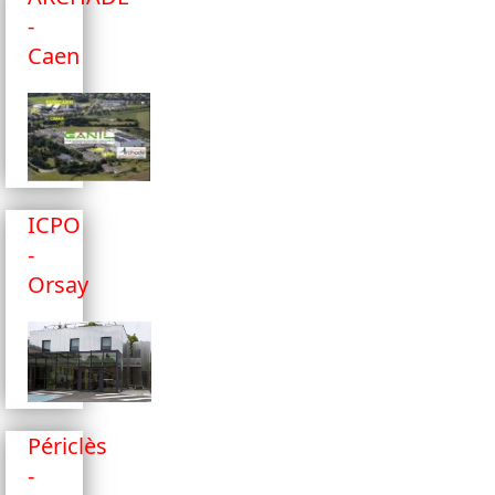
-
Caen
ICPO
-
Orsay
Périclès
-