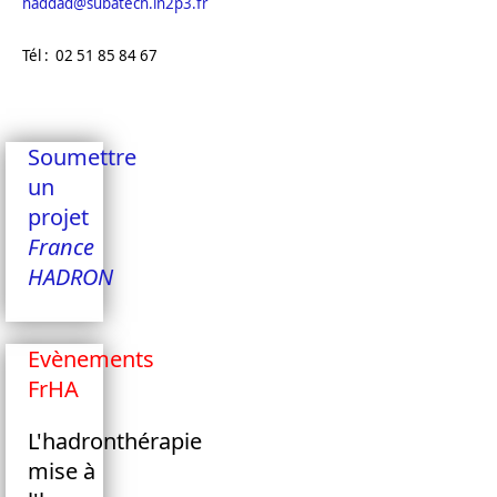
haddad@subatech.in2p3.fr
Tél : 02 51 85 84 67
Soumettre
un
projet
France
HADRON
Evènements
FrHA
L'hadronthérapie
mise à