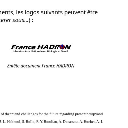
ents, les logos suivants peuvent être
erer sous...
) :
Entête document France HADRON
e of theart and challenges for the future regarding protontherapyand
 J.-L. Habrand, S. Bolle, P.-Y. Bondiau, A. Ducassou, A. Huchet, A.-I.