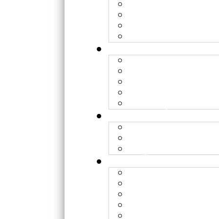
Lyon - FHARA
Caen - ARCHADE
Nice - CAL
Toulouse - Périclès
Hadronthérapie
WP1 – Recherches c
WP2 – Optimisation
WP3 – Radiobiologi
WP4 - Optimisation 
Institutions
Equipes de recherc
Projets transverses
RESPLANDIR
Hadrons
Rayons X
Soumission des pro
Préparer son expér