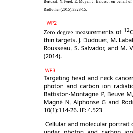
Bertozzi, Y. Perel, É. Moyal, J. Balosso, on behalf 
Radiother (2015):3328-15.
WP2
1
2
ements of
C
Ze
ro-degree measur
thin targets. J. Dudouet, M. Laba
Rousseau, S. Salvador, and M. V
(2014).
WP3
Targeting head and neck cancer
photon and carbon ion radiati
Battiston-Montagne P, Beuve M, 
Magné N, Alphonse G and Rodri
10(1):114-26. IF: 4.523
Cellular and molecular portrait 
under photon and carbon ion 