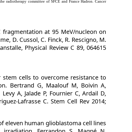
of the radiotherapy committee of SFCE and France Hadron. Cancer
 fragmentation at 95 MeV/nucleon on
lme, D. Cussol, C. Finck, R. Rescigno, M.
anstalle, Physical Review C 89, 064615
 stem cells to overcome resistance to
on. Bertrand G, Maalouf M, Boivin A,
Levy A, Jalade P, Fournier C, Ardail D,
guez-Lafrasse C. Stem Cell Rev 2014;
of eleven human glioblastoma cell lines
irradiation. Ferrandon S, Magné N,