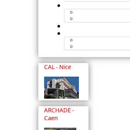
Organisation
Contacts
Publications
Brevets publiés
CAL - Nice
ARCHADE -
Caen