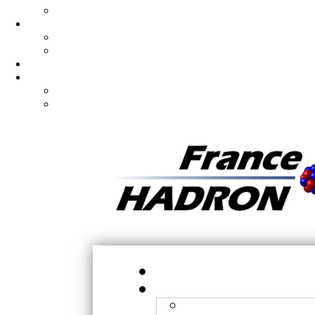
Préparer son expérience
Comités
Organisation
Contacts
Ph.D/Postdoc
Articles
Publications
Brevets publiés
Ac
N
Orsay - CPO